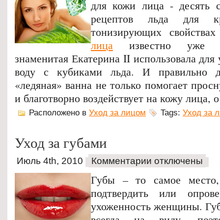
для кожи лица - десять 
рецептов льда для к
тонизирующих свойства
лица
известно уже да
знаменитая Екатерина II использовала для
воду с кубиками льда. И правильно д
«ледяная» ванна не только помогает просн
и благотворно воздействует на кожу лица, о
Расположено в
Уход за лицом
Tags:
Уход за 
Уход за губами
Июль 4th, 2010
Комментарии отключены
Губы – то самое место,
подтвердить или опров
ухоженность женщины. Губ
всегда на виду, поэт