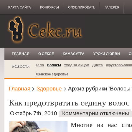
КАРТА САЙТА
КОНКУРCЫ
ОПУБЛИКОВАТЬ
ГАЛЕРЕЯ
ГЛАВНАЯ
О СЕКСЕ
КАМАСУТРА
УРОКИ ЛЮБВИ
С
Тело
Волосы
Уход за лицом
Диета
Фруктово-ово
НОВОСТИ
Женское здоровье
Главная
>
Здоровье
> Архив рубрики 'Волосы'
Как предотвратить седину волос
Октябрь 7th, 2010
Комментарии отключены
Многие из нас ста