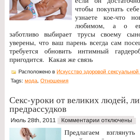
если он достаточно
чтобы покупать себе
узнаете кое-что 
любимом, а о ег
заботливо выбирает трусы своему сы
уверены, что ваш парень всегда сам посе
требуется обновить интимный гардеро
пригодится. Какая же связь
Расположено в
Искусство здоровой сексуальной
Tags:
мода
,
Отношения
Секс-уроки от великих людей, 
предрассудков
Июль 28th, 2011
Комментарии отключены
Предлагаем взглянуть