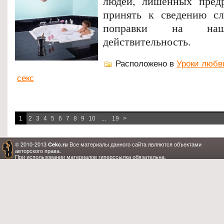
людей, лишённых предр
принять к сведению сл
поправки на наш
действительность.
Расположено в
Уроки любв
секс
1
2
3
4
5
6
7
8
9
10
...
19
>
© 2010-2013
Все материалы данного сайта являются объектами
Cekc.ru
авторского права.
При использовании материалов гиперссылка обязательна.