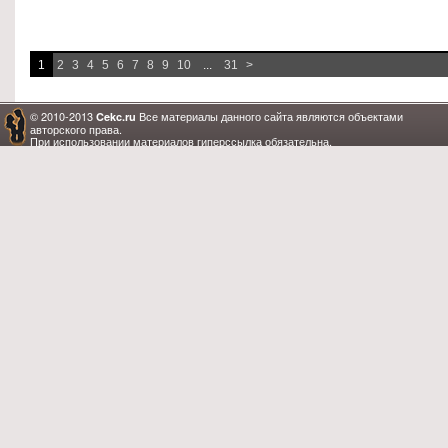
1
2
3
4
5
6
7
8
9
10
...
31
>
© 2010-2013
Все материалы данного сайта являются объектами
Cekc.ru
авторского права.
При использовании материалов гиперссылка обязательна.