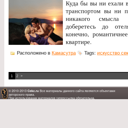
Куда бы вы ни ехали 
транспортом вы ни п
никакого смысла
доберетесь до отел
конечно, романтичнее
квартире.
Расположено в
Камасутра
Tags:
искусство се
1
2
>
© 2010-2013
Все материалы данного сайта являются объектами
Cekc.ru
авторского права.
При использовании материалов гиперссылка обязательна.