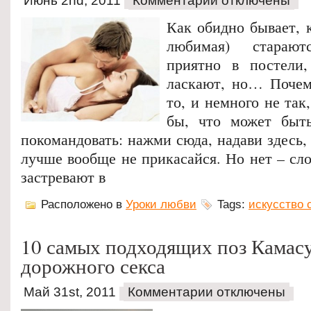
Июнь 2nd, 2011
Комментарии отключены
Как обидно бывает, 
любимая) старают
приятно в постели,
ласкают, но… Почем
то, и немного не так
бы, что может быт
покомандовать: нажми сюда, надави здесь, 
лучше вообще не прикасайся. Но нет – сл
застревают в
Расположено в
Уроки любви
Tags:
искусство 
10 самых подходящих поз Камас
дорожного секса
Май 31st, 2011
Комментарии отключены