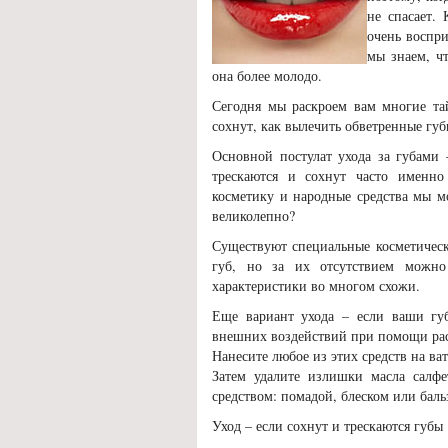
не спасает.
очень воспр
мы знаем, ч
она более молодо.
Сегодня мы раскроем вам многие тай
сохнут, как вылечить обветренные губ
Основной постулат ухода за губами 
трескаются и сохнут часто именно
косметику и народные средства мы м
великолепно?
Существуют специальные косметическ
губ, но за их отсутствием можно 
характеристики во многом схожи.
Еще вариант ухода – если ваши гу
внешних воздействий при помощи рас
Нанесите любое из этих средств на ва
Затем удалите излишки масла салф
средством: помадой, блеском или баль
Уход – если сохнут и трескаются губы