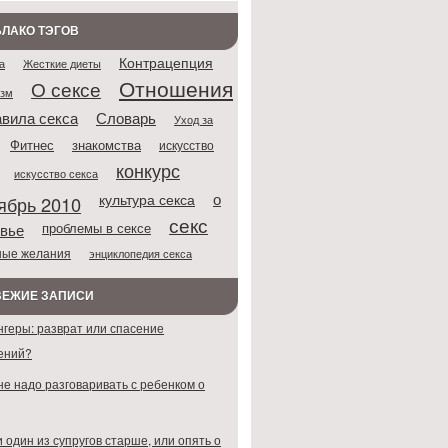
ЛАКО ТЭГОВ
Контрацепция
Жесткие диеты
а
Отношения
О сексе
азм
Словарь
вила секса
Уход за
Фитнес
знакомства
искусство
конкурс
искусство секса
о
культура секса
ябрь 2010
секс
проблемы в сексе
вье
ные желания
энциклопедия секса
ВЕЖИЕ ЗАПИСИ
нгеры: разврат или спасение
ений?
не надо разговаривать с ребенком о
 один из супругов старше, или опять о