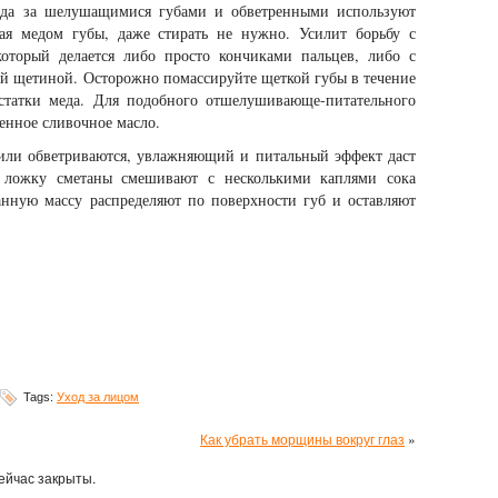
ода за шелушащимися губами и обветренными используют
ая медом губы, даже стирать не нужно. Усилит борьбу с
оторый делается либо просто кончиками пальцев, либо с
ой щетиной. Осторожно помассируйте щеткой губы в течение
остатки меда. Для подобного отшелушивающе-питательного
енное сливочное масло.
 или обветриваются, увлажняющий и питальный эффект даст
ч. ложку сметаны смешивают с несколькими каплями сока
анную массу распределяют по поверхности губ и оставляют
Tags:
Уход за лицом
Как убрать морщины вокруг глаз
»
ейчас закрыты.