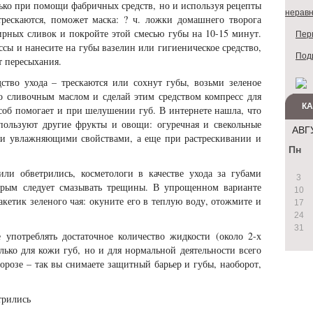
ько при помощи фабричных средств, но и используя рецепты
неравн
рескаются, поможет маска: ? ч. ложки домашнего творога
ирных сливок и покройте этой смесью губы на 10-15 минут.
Перв
сы и нанесите на губы вазелин или гигиеническое средство,
Под
т пересыхания.
дство ухода – трескаются или сохнут губы, возьми зеленое
со сливочным маслом и сделай этим средством компресс для
К
пособ помогает и при шелушении губ. В интернете нашла, что
пользуют другие фрукты и овощи: огуречная и свекольные
АВГ
 и увлажняющими свойствами, а еще при растрескивании и
Пн
 или обветрились, косметологи в качестве ухода за губами
3
торым следует смазывать трещины. В упрощенном варианте
10
етик зеленого чая: окуните его в теплую воду, отожмите и
17
24
31
 употреблять достаточное количество жидкости (около 2-х
олько для кожи губ, но и для нормальной деятельности всего
орозе – так вы снимаете защитный барьер и губы, наоборот,
трились