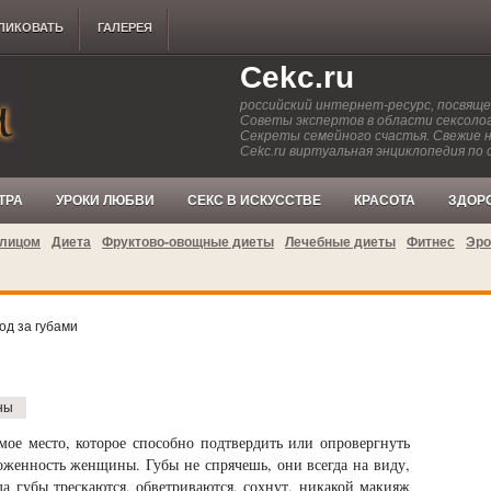
ЛИКОВАТЬ
ГАЛЕРЕЯ
Cekc.ru
российский интернет-ресурс, посвящ
Советы экспертов в области сексолог
Секреты семейного счастья. Свежие 
Cekc.ru виртуальная энциклопедия по 
ТРА
УРОКИ ЛЮБВИ
СЕКС В ИСКУССТВЕ
КРАСОТА
ЗДОР
 лицом
Диета
Фруктово-овощные диеты
Лечебные диеты
Фитнес
Эро
од за губами
ны
мое место, которое способно подтвердить или опровергнуть
оженность женщины. Губы не спрячешь, они всегда на виду,
да губы трескаются, обветриваются, сохнут, никакой макияж