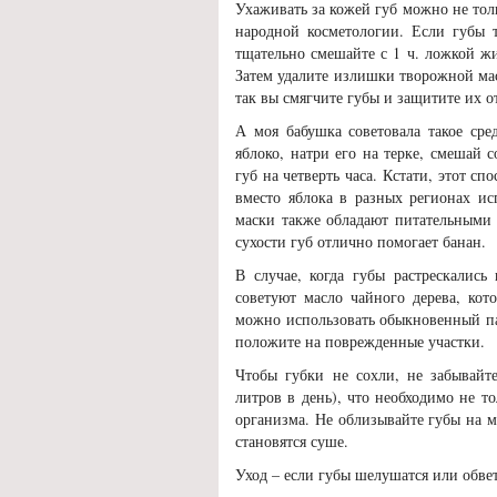
Ухаживать за кожей губ можно не тол
народной косметологии. Если губы т
тщательно смешайте с 1 ч. ложкой ж
Затем удалите излишки творожной мас
так вы смягчите губы и защитите их о
А моя бабушка советовала такое сре
яблоко, натри его на терке, смешай 
губ на четверть часа. Кстати, этот с
вместо яблока в разных регионах ис
маски также обладают питательными
сухости губ отлично помогает банан.
В случае, когда губы растрескались
советуют масло чайного дерева, ко
можно использовать обыкновенный пак
положите на поврежденные участки.
Чтобы губки не сохли, не забывайте
литров в день), что необходимо не т
организма. Не облизывайте губы на м
становятся суше.
Уход – если губы шелушатся или обве