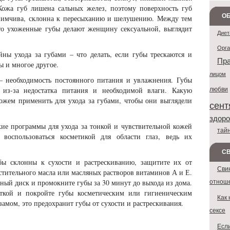
 Кожа губ лишена сальных желез, поэтому поверхность губ
ОБ
иимчива, склонна к пересыханию и шелушению. Между тем
то ухоженные губы делают женщину сексуальной, выглядит
Диет
Орг
ны ухода за губами – что делать, если губы трескаются и
Пра
ы и многое другое.
лицом
– необходимость постоянного питания и увлажнения. Губы
любви
 из-за недостатка питания и необходимой влаги. Какую
ожем применить для ухода за губами, чтобы они выглядели
сент
здоро
ие программы для ухода за тонкой и чувствительной кожей
тай
воспользоваться косметикой для области глаз, ведь их
С
бы склонны к сухости и растрескиванию, защитите их от
Сви
тительного масла или масляных растворов витаминов А и Е.
отнош
тный диск и промокните губы за 30 минут до выхода из дома.
еткой и покройте губы косметическим или гигиеническим
Как 
замом, это предохранит губы от сухости и растрескивания.
сексе
Если