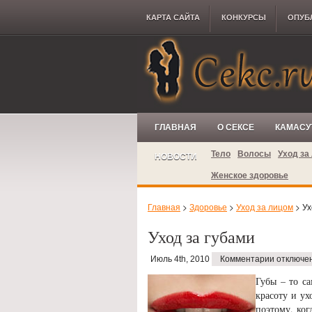
КАРТА САЙТА
КОНКУРCЫ
ОПУБ
ГЛАВНАЯ
О СЕКСЕ
КАМАСУ
Тело
Волосы
Уход за
НОВОСТИ
Женское здоровье
Главная
>
Здоровье
>
Уход за лицом
> Ух
Уход за губами
Июль 4th, 2010
Комментарии отключе
Губы – то са
красоту и ух
поэтому, ког