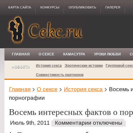
КАРТА САЙТА
КОНКУРCЫ
ОПУБЛИКОВАТЬ
ГАЛЕРЕЯ
ГЛАВНАЯ
О СЕКСЕ
КАМАСУТРА
УРОКИ ЛЮБВИ
С
История секса
Эротические истории
Групповой сек
НОВОСТИ
Совместимость партнеров
Главная
>
О сексе
>
История секса
> Восемь 
порнографии
Восемь интересных фактов о по
Июль 9th, 2011
Комментарии отключены