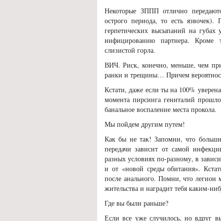
Некоторые ЗППП отлично передают
острого периода, то есть язвочек).
герпетических высыпаний на губах 
инфицированию партнера. Кроме т
слизистой горла.
ВИЧ. Риск, конечно, меньше, чем при
ранки и трещины… Причем вероятность
Кстати, даже если ты на 100% уверена 
момента пирсинга гениталий прошло 
банальное воспаление места прокола.
Мы пойдем другим путем!
Как бы не так! Запомни, что больш
передачи зависит от самой инфекц
разных условиях по-разному, в зависи
и от «новой среды обитания». Кста
после анального. Помни, что легион
жительства и наградит тебя каким-ниб
Где вы были раньше?
Если все уже случилось, но вдруг в