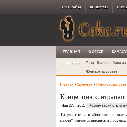
КАРТА САЙТА
КОНКУРCЫ
ОПУБ
ГЛАВНАЯ
О СЕКСЕ
КАМАСУ
Тело
Волосы
Уход за
НОВОСТИ
Женское здоровье
Главная
>
Здоровье
>
Женское здоровье
Концепция контрацеп
Май 27th, 2011
Комментарии отключе
Ты уже готова к «близким контактам
мысли? Теперь остановись и подумай,