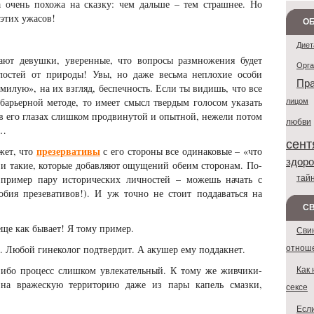
а очень похожа на сказку: чем дальше – тем страшнее. Но
 этих ужасов!
ОБ
Диет
ают девушки, уверенные, что вопросы размножения будет
Орг
лостей от природы! Увы, но даже весьма неплохие особи
Пра
милую», на их взгляд, беспечность. Если ты видишь, что все
барьерной методе, то имеет смысл твердым голосом указать
лицом
 в его глазах слишком продвинутой и опытной, нежели потом
любви
»…
сент
презервативы
жет, что
с его стороны все одинаковые – «что
здоро
 и такие, которые добавляют ощущений обеим сторонам. По-
тай
 пример пару исторических личностей – можешь начать с
бия презевативов!). И уж точно не стоит поддаваться на
С
еще как бывает! Я тому пример.
Сви
отнош
т. Любой гинеколог подтвердит. А акушер ему поддакнет.
Как 
 ибо процесс слишком увлекательный. К тому же живчики-
 на вражескую территорию даже из пары капель смазки,
сексе
Если