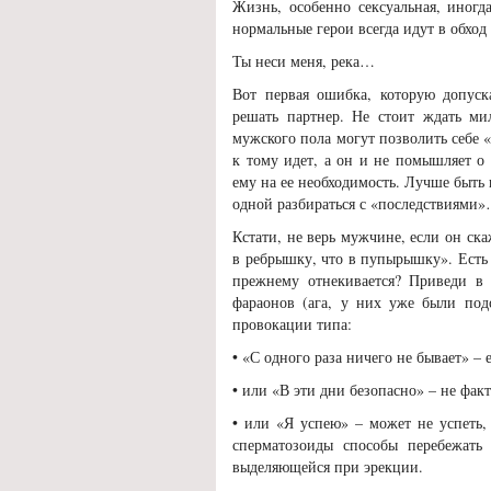
Жизнь, особенно сексуальная, иногд
нормальные герои всегда идут в обход
Ты неси меня, река…
Вот первая ошибка, которую допуск
решать партнер. Не стоит ждать ми
мужского пола могут позволить себе «
к тому идет, а он и не помышляет о 
ему на ее необходимость. Лучше быть
одной разбираться с «последствиями
Кстати, не верь мужчине, если он ска
в ребрышку, что в пупырышку». Есть
прежнему отнекивается? Приведи в
фараонов (ага, у них уже были подо
провокации типа:
• «С одного раза ничего не бывает» – 
• или «В эти дни безопасно» – не фак
• или «Я успею» – может не успеть,
сперматозоиды способы перебежать
выделяющейся при эрекции.