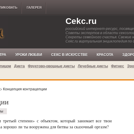
ЛИКОВАТЬ
ГАЛЕРЕЯ
Cekc.ru
российский интернет-ресурс, посвящ
Советы экспертов в области сексолог
Секреты семейного счастья. Свежие 
Cekc.ru виртуальная энциклопедия по 
ТРА
УРОКИ ЛЮБВИ
СЕКС В ИСКУССТВЕ
КРАСОТА
ЗДОР
 лицом
Диета
Фруктово-овощные диеты
Лечебные диеты
Фитнес
Эро
> Концепция контрацепции
ции
ны
 третьей степени» с объектом, который занимает все твои
 а хорошо ли ты вооружена для битвы за сказочный оргазм?