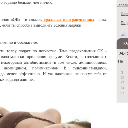
о гораздо больше, чем ничего.
неравн
Перв
оральные контрацептивны
нично «ОК» – в смысле,
. Типа,
Под
т, если ты способна выполнить условия задачки:
им, но и осознать ее.
К
сти толпу подруг по несчастью. Тема предохранения ОК –
АВГ
 мало-мальски приличном форуме. Кстати, в сочетании с
Пн
 некоторыми антибиотиками (в том числе: ампициллином,
, неомицином, полимиксином В, сульфаниламидами,
3
здо менее эффективно. И уж наверняка не спасут тебя от
10
рых гораздо длиннее.
17
24
31