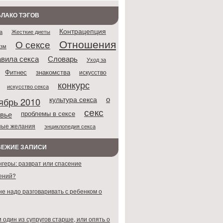
ЛАКО ТЭГОВ
Контрацепция
Жесткие диеты
а
Отношения
О сексе
азм
Словарь
вила секса
Уход за
Фитнес
знакомства
искусство
конкурс
искусство секса
о
культура секса
ябрь 2010
секс
проблемы в сексе
вье
ные желания
энциклопедия секса
ВЕЖИЕ ЗАПИСИ
нгеры: разврат или спасение
ений?
не надо разговаривать с ребенком о
 один из супругов старше, или опять о