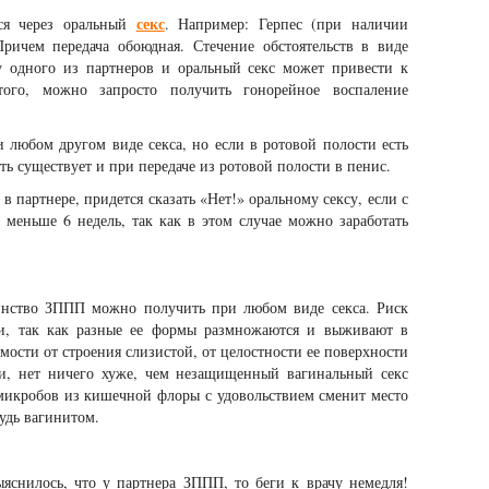
секс
ся через оральный
. Например: Герпес (при наличии
 Причем передача обоюдная. Стечение обстоятельств в виде
у одного из партнеров и оральный секс может привести к
ого, можно запросто получить гонорейное воспаление
 любом другом виде секса, но если в ротовой полости есть
 существует и при передаче из ротовой полости в пенис.
в партнере, придется сказать «Нет!» оральному сексу, если с
меньше 6 недель, так как в этом случае можно заработать
инство ЗППП можно получить при любом виде секса. Риск
ии, так как разные ее формы размножаются и выживают в
мости от строения слизистой, от целостности ее поверхности
ти, нет ничего хуже, чем незащищенный вагинальный секс
 микробов из кишечной флоры с удовольствием сменит место
удь вагинитом.
ыяснилось, что у партнера ЗППП, то беги к врачу немедля!