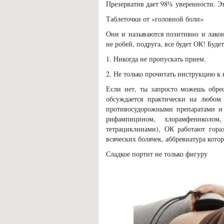
Презерватив дает 98% уверенности. Эт
Таблеточки от «головной боли»
Они и называются позитивно и лако
не робей, подруга, все будет ОК! Буде
1. Никогда не пропускать прием.
2. Не только прочитать инструкцию к н
Если нет, ты запросто можешь обре
обсуждается практически на любом
противосудорожными препаратами и
рифампицином, хлорамфениколом
тетрациклинами), ОК работают гора
всяческих болячек, аббревиатура кото
Сладкое портит не только фигуру