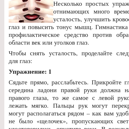
Несколько простых упраж
отнимающих много време
усталость, улучшить кров
глаз и повысить тонус мышц. Гимнастика 
профилактическое средство против обр
области век или уголков глаз.
Чтобы снять усталость, проделайте сле
для глаз:
Упражнение: 1
Сядьте прямо, расслабьтесь. Прикройте г
середина ладони правой руки должна на
правого глаза, то же самое с левой ру
лежать мягко. Пальцы рук могут перекр
могут располагаться рядом – как вам удоб
не было «щелочек», пропускающих свет
удостоверились, опустите веки. В результ