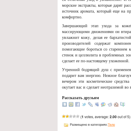
морские экстракты, которые дарят рас
источник аромата, который еще на п
комфортно.
Завершающий этап ухода за коже
массирующими движениями он втирает
увлажнит кожу, делая ее бархатисто
производителей содержат компоне
помогающие бороться со старением 
стенок и целлюлита в проблемных зо
сделает ее по-настоящему ухоженной.
Утренний бодрящий душ с применени
подарит вам энергию. Нежное благоух
вечером эти косметические средства
окутает вас и сделает неотразимой во
Рассказать друзьям
(
1
votes, average:
2.00
out of 5)
Размещено в категориях:
Тело