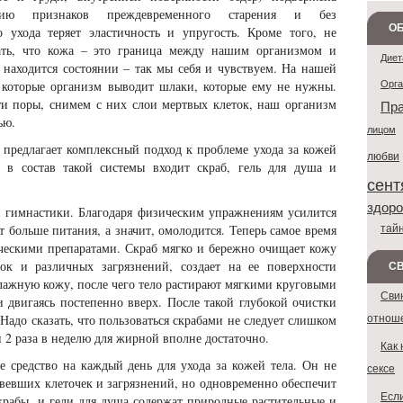
ению признаков преждевременного старения и без
ОБ
о ухода теряет эластичность и упругость. Кроме того, не
ать, что кожа – это граница между нашим организмом и
Диет
находится состоянии – так мы себя и чувствуем. На нашей
Орг
 которые организм выводит шлаки, которые ему не нужны.
и поры, снимем с них слои мертвых клеток, наш организм
Пра
ью.
лицом
 предлагает комплексный подход к проблеме ухода за кожей
любви
 в состав такой системы входит скраб, гель для душа и
сент
здоро
й гимнастики. Благодаря физическим упражнениям усилится
тай
т больше питания, а значит, омолодится. Теперь самое время
ескими препаратами. Скраб мягко и бережно очищает кожу
ок и различных загрязнений, создает на ее поверхности
С
лажную кожу, после чего тело растирают мягкими круговыми
Сви
 двигаясь постепенно вверх. После такой глубокой очистки
отнош
 Надо сказать, что пользоваться скрабами не следует слишком
и 2 раза в неделю для жирной вполне достаточно.
Как 
 средство на каждый день для ухода за кожей тела. Он не
сексе
овевших клеточек и загрязнений, но одновременно обеспечит
Если
крабы, и гели для душа содержат природные растительные и