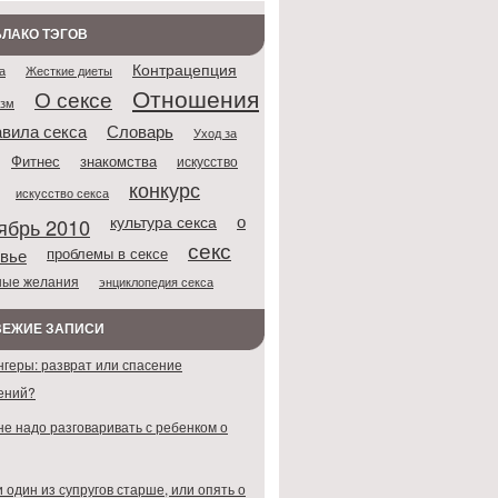
ЛАКО ТЭГОВ
Контрацепция
Жесткие диеты
а
Отношения
О сексе
азм
Словарь
вила секса
Уход за
Фитнес
знакомства
искусство
конкурс
искусство секса
о
культура секса
ябрь 2010
секс
проблемы в сексе
вье
ные желания
энциклопедия секса
ВЕЖИЕ ЗАПИСИ
нгеры: разврат или спасение
ений?
не надо разговаривать с ребенком о
 один из супругов старше, или опять о