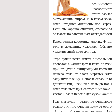
возникнов
необходимог
стоит забыв
окружающим миром.
И в каком кожа 
коже находятся миллионы пор, через
Если мы хорошо очистим, откроем эт
обязательно ответит нам благодарност
Качественная косметика многих фирм
тела в домашних условиях. Обычно
увлажняющий крем для тела.
Утро лучше всего начать с небольшо
кровоток в капиллярах и кожа получи
принять душ с очищающими косметич
нашего тела от слоев мертвых клет
защитную пленку. Наносят скраб на в
движениями, начиная с пальцев ног и
кожа тела выглядит светлее и моложе.
часто: 1 раз в неделю для сухой кожи 
Гель для душа – отличное очищающее
только отлично очистит кожу от орог
ей отличный уход и увлажнение. И с