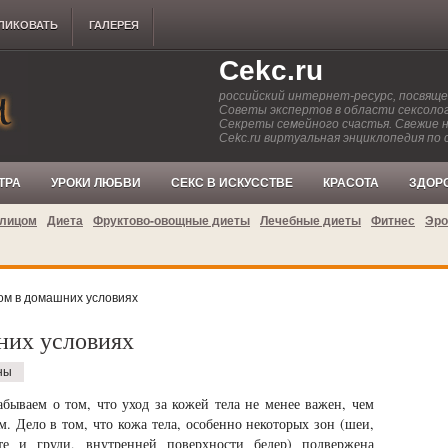
ЛИКОВАТЬ
ГАЛЕРЕЯ
Cekc.ru
российский интернет-ресурс, посвящ
Советы экспертов в области сексолог
Секреты семейного счастья. Свежие 
Cekc.ru виртуальная энциклопедия по 
ТРА
УРОКИ ЛЮБВИ
СЕКС В ИСКУССТВЕ
КРАСОТА
ЗДОР
 лицом
Диета
Фруктово-овощные диеты
Лечебные диеты
Фитнес
Эро
ом в домашних условиях
них условиях
ны
бываем о том, что уход за кожей тела не менее важен, чем
м. Дело в том, что кожа тела, особенно некоторых зон (шеи,
те и груди, внутренней поверхности бедер) подвержена