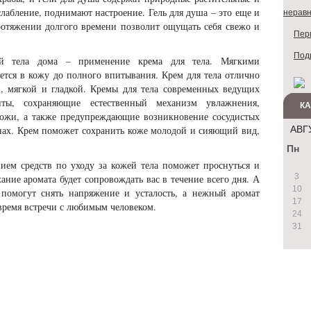
слабление, поднимают настроение. Гель для душа – это еще и
неравн
ротяжении долгого времени позволит ощущать себя свежо и
Перв
Под
й тела дома – применение крема для тела. Мягкими
ся в кожу до полного впитывания. Крем для тела отлично
й, мягкой и гладкой. Кремы для тела современных ведущих
нты, сохраняющие естественный механизм увлажнения,
К
кожи, а также предупреждающие возникновение сосудистых
АВГ
нах. Крем поможет сохранить коже молодой и сияющий вид,
Пн
ем средств по уходу за кожей тела поможет проснуться и
3
ание аромата будет сопровождать вас в течение всего дня. А
10
 помогут снять напряжение и усталость, а нежный аромат
17
 время встречи с любимым человеком.
24
31