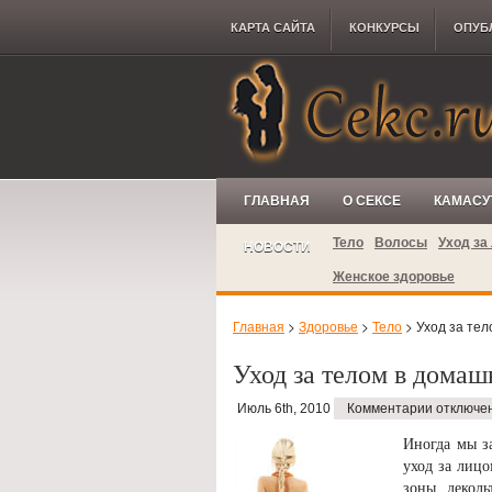
КАРТА САЙТА
КОНКУРCЫ
ОПУБ
ГЛАВНАЯ
О СЕКСЕ
КАМАСУ
Тело
Волосы
Уход за
НОВОСТИ
Женское здоровье
Главная
>
Здоровье
>
Тело
> Уход за тел
Уход за телом в домаш
Июль 6th, 2010
Комментарии отключе
Иногда мы за
уход за лицо
зоны деколь