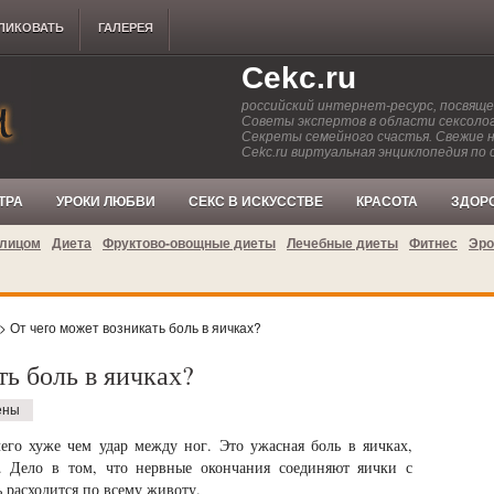
ЛИКОВАТЬ
ГАЛЕРЕЯ
Cekc.ru
российский интернет-ресурс, посвящ
Советы экспертов в области сексолог
Секреты семейного счастья. Свежие 
Cekc.ru виртуальная энциклопедия по 
ТРА
УРОКИ ЛЮБВИ
СЕКС В ИСКУССТВЕ
КРАСОТА
ЗДОР
 лицом
Диета
Фруктово-овощные диеты
Лечебные диеты
Фитнес
Эро
> От чего может возникать боль в яичках?
ть боль в яичках?
ены
го хуже чем удар между ног. Это ужасная боль в яичках,
а. Дело в том, что нервные окончания соединяют яички с
ь расходится по всему животу.