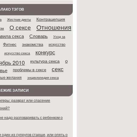
ЛАКО ТЭГОВ
Контрацепция
Жесткие диеты
а
Отношения
О сексе
азм
Словарь
вила секса
Уход за
Фитнес
знакомства
искусство
конкурс
искусство секса
о
культура секса
ябрь 2010
секс
проблемы в сексе
вье
ные желания
энциклопедия секса
ВЕЖИЕ ЗАПИСИ
нгеры: разврат или спасение
ений?
не надо разговаривать с ребенком о
 один из супругов старше, или опять о