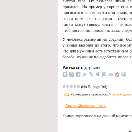
внутри тела. От размеров яичек з
приматов. На пример у горилл они м
приходится соревноваться за самок,
яички шимпанзе напротив – очень ве
самки могут совокупляться с неско
чтоб постоянно пополнять запас спер
У человека размер яичек средний, бо
ученные выводят из этого, что все 
что для мужчины есть естественным бо
борьбе, мужчине понадобится много зн
Рассказать друзьям
(No Ratings Yet)
Размещено в категориях:
Мужское здоро
«
Секс в «Зеленом» стиле
Комментирование и на данный момент с
К