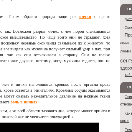
ОБ
яички
изм. Таким образом природа защищает
с целью
Диет
Орг
о так. Возможен разрыв яичек, с чем порой сталкиваются
Пра
еское вмешательство. Но чаще всего они не страдают, хотя
 поскольку нервные окончания связывают их с животом, то
лицом
аз все видели как мужчина получает сильный удар в пах, при
любви
али, так как они отскакивали в сторону. Они не только
сент
исит ниже другого, поэтому, когда мужчина садится, они не
здоро
тай
член и яички наполняются кровью, после оргазма кровь
С
т, кровь остается в гениталиях. Кровяные сосуды оказываются
е могут оказать нежелательное давление на нежные ткани
Сви
боль в яичках.
ываете
отнош
кам, а ко всей области тазового дна, которое может прийти в
Как 
и половой акт не увенчается эякуляцией.»
сексе
Если