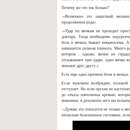
Почему же это так больно?
-»Возможно это защитный механ
продолжения рода»
-»Удар по яичкам не проходит прост
доктора. Тогда необходимо хирургич
боль в яичках бывает невыносима. А
начинается сильная тошнота. Много р
котором , однако, яички не страд
отскакивают при ударе, одно яичко в
мешают друг другу.»
Есть еще одна причина боли в яичках
Если мужчина возбужден, половой 
отступает. Но если оргазм не наступае
до отказа наполнены кровью, которы
мошонки, в результате чего вы испыт
-»Думаю это относится не только к яич
несколько болезненное состояние, есл