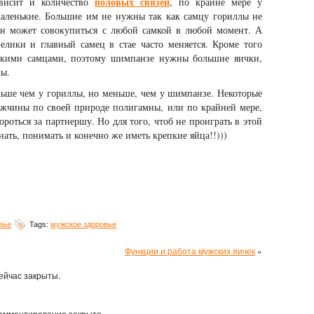
половых связей
ависит и количество
, по крайне мере у
аленькие. Большие им не нужны так как самцу гориллы не
 он может совокупиться с любой самкой в любой момент. А
лики и главный самец в стае часто меняется. Кроме того
лькими самцами, поэтому шимпанзе нужны большие яички,
мы.
льше чем у гориллы, но меньше, чем у шимпанзе. Некоторые
мужчины по своей природе полигамны, или по крайней мере,
роться за партнершу. Но для того, чтоб не проиграть в этой
ать, понимать и конечно же иметь крепкие яйца!!)))
вье
Tags:
мужское здоровье
Функции и работа мужских яичек
»
ейчас закрыты.
омментирование закрыто.