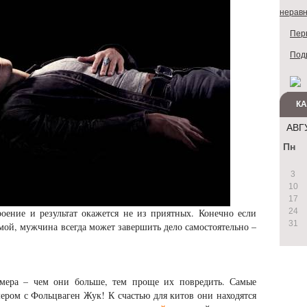
неравн
Перв
Под
К
АВГ
Пн
3
10
17
роение и результат окажется не из приятных. Конечно если
24
31
мой, мужчина всегда может завершить дело самостоятельно –
змера – чем они больше, тем проще их повредить. Самые
ером с Фольцваген Жук! К счастью для китов они находятся