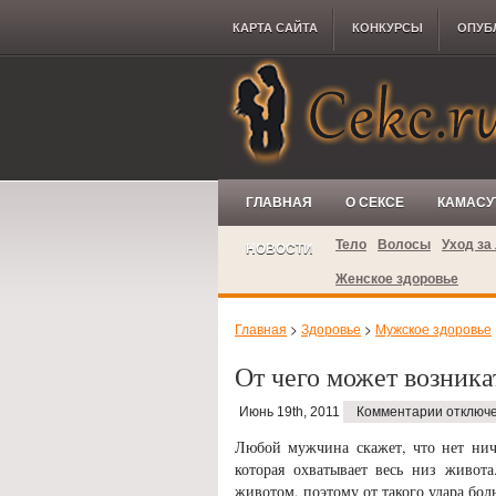
КАРТА САЙТА
КОНКУРCЫ
ОПУБ
ГЛАВНАЯ
О СЕКСЕ
КАМАСУ
Тело
Волосы
Уход за
НОВОСТИ
Женское здоровье
Главная
>
Здоровье
>
Мужское здоровье
От чего может возника
Июнь 19th, 2011
Комментарии отключ
Любой мужчина скажет, что нет ниче
которая охватывает весь низ живот
животом, поэтому от такого удара бол