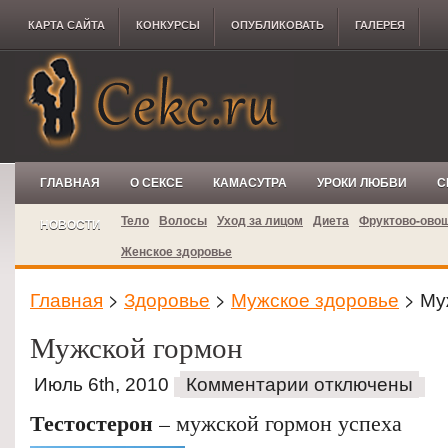
КАРТА САЙТА
КОНКУРCЫ
ОПУБЛИКОВАТЬ
ГАЛЕРЕЯ
ГЛАВНАЯ
О СЕКСЕ
КАМАСУТРА
УРОКИ ЛЮБВИ
С
Тело
Волосы
Уход за лицом
Диета
Фруктово-ово
НОВОСТИ
Женское здоровье
Главная
>
Здоровье
>
Мужское здоровье
> Му
Мужской гормон
Июль 6th, 2010
Комментарии отключены
Тестостерон
– мужской гормон успеха