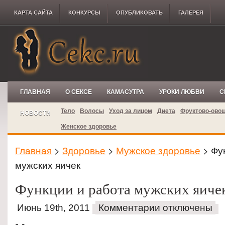
КАРТА САЙТА
КОНКУРCЫ
ОПУБЛИКОВАТЬ
ГАЛЕРЕЯ
ГЛАВНАЯ
О СЕКСЕ
КАМАСУТРА
УРОКИ ЛЮБВИ
С
Тело
Волосы
Уход за лицом
Диета
Фруктово-ово
НОВОСТИ
Женское здоровье
Главная
>
Здоровье
>
Мужское здоровье
> Фу
мужских яичек
Функции и работа мужских яиче
Июнь 19th, 2011
Комментарии отключены