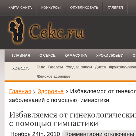
КАРТА САЙТА
КОНКУРCЫ
ОПУБЛИКОВАТЬ
ГАЛЕРЕЯ
ГЛАВНАЯ
О СЕКСЕ
КАМАСУТРА
УРОКИ ЛЮБВИ
С
Тело
Волосы
Уход за лицом
Диета
Фруктово-ово
НОВОСТИ
Женское здоровье
Главная
>
Здоровье
> Избавляемся от гинеко
заболеваний с помощью гимнастики
Избавляемся от гинекологически
с помощью гимнастики
Ноябрь 24th, 2010
Комментарии отключены