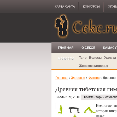
КАРТА САЙТА
КОНКУРCЫ
ОПУБ
ГЛАВНАЯ
О СЕКСЕ
КАМАСУ
Тело
Волосы
Уход за
НОВОСТИ
Женское здоровье
Главная
>
Здоровье
>
Фитнес
> Древняя 
Древняя тибетская ги
Июль 21st, 2010
Комментарии отключ
Немногие зн
которая впе
назад.