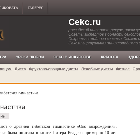
ЛИКОВАТЬ
ГАЛЕРЕЯ
Cekc.ru
российский интернет-ресурс, посвящ
Советы экспертов в области сексолог
Секреты семейного счастья. Свежие 
Cekc.ru виртуальная энциклопедия по 
ТРА
УРОКИ ЛЮБВИ
СЕКС В ИСКУССТВЕ
КРАСОТА
ЗДОР
 лицом
Диета
Фруктово-овощные диеты
Лечебные диеты
Фитнес
Эро
тибетская гимнастика
мнастика
ены
ают о древней тибетской гимнастике «Око возрождения»,
рвые была описана в книге Питера Келдера примерно 10 лет