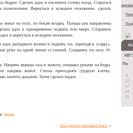
на бедрах. Сделать вдох и отклонить голову назад. Стараться
неравн
ь позвоночник. Вернуться в исходное положение, сделать
Перв
ни лежат на полу, по бокам ягодиц. Пальцы рук направлены
Под
делать вдох и одновременно поднять тело вверх. Сохранить
выдох и вернуться в исходное положение.
в вдох расправить колени и поднять таз, переходя в «горку»,
К
мые руки на одной линии со спиной. Сохранять эту позу 10-
АВГ
Пн
ву. Напрячь мышцы таза и живота, опираясь руками на бедра.
ее напрячь живот. Слегка приподнять грудную клетку,
3
ько хватить дыхания. Затем сделать выдох.
10
17
24
31
gs:
Фитнес
Как сделать красивый пресс
»