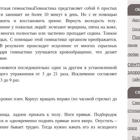
етская гимнастикаГимнастика представляет собой 6 простых
ОБ
и занимает не более 10 минут в день. Но с ее помощью
нить и восстановить зрение. Вернуть молодость телу.
Диет
ление у пожилых людей: исчезают морщины, пятна на коже,
Орг
У многих полностью или частично пропадает седина. Тонкие
Пра
одых. С помощью этой гимнастики организм преображается,
В результате происходит исцеление от многих серьезных
лицом
даря гимнастике улучшается кровообращение, что делает
любви
вие.
сент
няются последовательно один за другим в установленной
здоро
дого упражнения от 3 до 21 раза. Исключение составляет
тай
3 до 9 раз.
С
уровне плеч. Корпус вращать вправо (по часовой стрелке) до
Сви
отнош
овища, ладони прижать к полу. Ноги прямые. Подбородок
Как 
дох и одновременно поднять прямые ноги вверх. Опустить –
ние бывает трудно. Тогда нужно начать его из исходного
сексе
Если