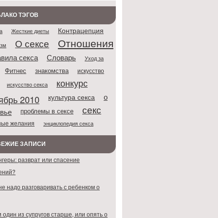
ЛАКО ТЭГОВ
Контрацепция
Жесткие диеты
а
Отношения
О сексе
азм
Словарь
вила секса
Уход за
Фитнес
знакомства
искусство
конкурс
искусство секса
о
культура секса
ябрь 2010
секс
проблемы в сексе
вье
ные желания
энциклопедия секса
ВЕЖИЕ ЗАПИСИ
нгеры: разврат или спасение
ений?
не надо разговаривать с ребенком о
 один из супругов старше, или опять о