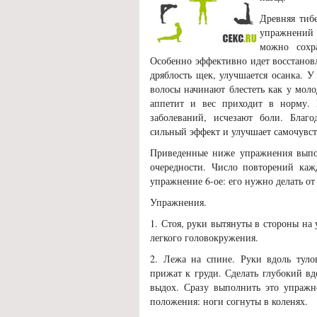
Древняя тиб
упражнений 
можно сохра
Особенно эффективно идет восстанов
дряблость щек, улучшается осанка. 
волосы начинают блестеть как у мол
аппетит и вес приходит в норму. 
заболеваний, исчезают боли. Благо
сильный эффект и улучшает самочувст
Приведенные ниже упражнения выпол
очередности. Число повторений каж
упражнение 6-ое: его нужно делать от 
Упражнения.
1. Стоя, руки вытянуты в стороны на 
легкого головокружения.
2. Лежа на спине. Руки вдоль тул
прижат к груди. Сделать глубокий в
выдох. Сразу выполнить это упражне
положения: ноги согнуты в коленях.