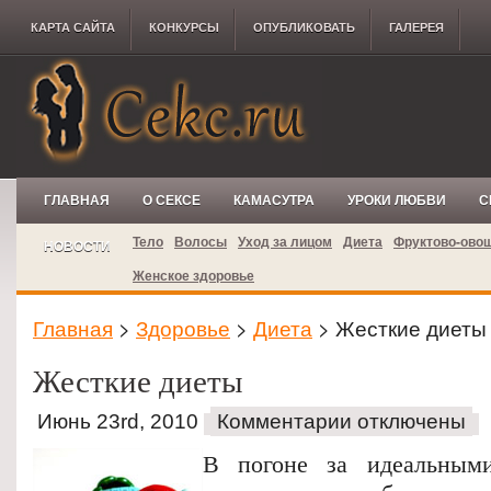
КАРТА САЙТА
КОНКУРCЫ
ОПУБЛИКОВАТЬ
ГАЛЕРЕЯ
ГЛАВНАЯ
О СЕКСЕ
КАМАСУТРА
УРОКИ ЛЮБВИ
С
Тело
Волосы
Уход за лицом
Диета
Фруктово-ово
НОВОСТИ
Женское здоровье
Главная
>
Здоровье
>
Диета
> Жесткие диеты
Жесткие диеты
Июнь 23rd, 2010
Комментарии отключены
В погоне за идеальным