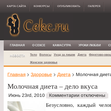
КАРТА САЙТА
КОНКУРCЫ
ОПУБЛИКОВАТЬ
ГАЛЕРЕЯ
ГЛАВНАЯ
О СЕКСЕ
КАМАСУТРА
УРОКИ ЛЮБВИ
С
Тело
Волосы
Уход за лицом
Диета
Фруктово-ово
НОВОСТИ
Женское здоровье
Главная
>
Здоровье
>
Диета
> Молочная диета
Молочная диета – дело вкуса
Июнь 23rd, 2010
Комментарии отключены
Безусловно, каждый челов