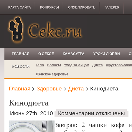
КАРТА САЙТА
КОНКУРCЫ
ОПУБЛИКОВАТЬ
ГАЛЕРЕЯ
ГЛАВНАЯ
О СЕКСЕ
КАМАСУТРА
УРОКИ ЛЮБВИ
С
Тело
Волосы
Уход за лицом
Диета
Фруктово-ово
НОВОСТИ
Женское здоровье
Главная
>
Здоровье
>
Диета
> Кинодиета
Кинодиета
Июнь 27th, 2010
Комментарии отключены
Завтрак: 2 чашки кофе и