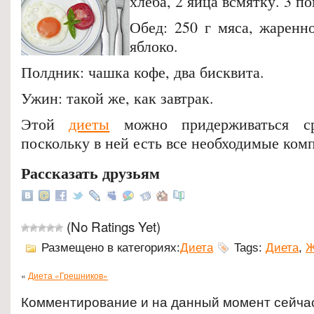
хлеба, 2 яйца всмятку. 3 п
Обед: 250 г мяса, жаренно
яблоко.
Полдник: чашка кофе, два бисквита.
Ужин: такой же, как завтрак.
Этой
диеты
можно придерживаться сра
поскольку в ней есть все необходимые ком
Рассказать друзьям
(No Ratings Yet)
Размещено в категориях:
Диета
Tags:
Диета
,
Ж
«
Диета «Грешников»
Комментирование и на данный момент сейча