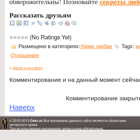
секреты лю
обворожительны! Позновайте
Рассказать друзьям
(No Ratings Yet)
Размещено в категориях:
Уроки любви
Tags:
и
Отношения
«
Аборт и его вред
Комментирование и на данный момент сейча
Комментирование закрыт
Наверх
© 2010-2013
Все материалы данного сайта являются объектами
Cekc.ru
авторского права.
При использовании материалов гиперссылка обязательна.