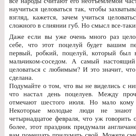
все народы считают его неотъемлемой час
научиться целоваться так, чтобы захватыв
взгляд, кажется, зачем учиться целовать
сложного в слиянии губ. Но смысл все-таки
Даже если вы уже очень много раз целов
себе, что этот поцелуй будет вашим п
первый, робкий, поцелуй, который был 
мальчиком-соседом. А самый настоящи
целоваться с любимым? И это значит, что
сделана.
Подумайте о том, что вы не виделись с ни
что настал день поцелуев. Между проч
отмечают шестого июля. Но мало кому 
Некоторые молодые люди не знают 
четырнадцатое февраля, что уж говорить 
более, этот праздник придумали англичан
вам помешать придумать свой. Можете сме