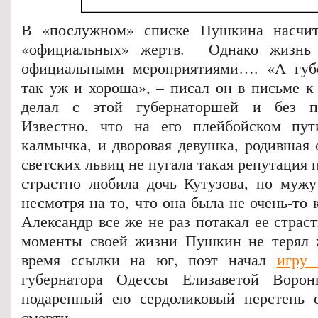
В «послужном» списке Пушкина насчит
«официальных» жертв. Однако жизнь 
официальными мероприятиями…. «А губ
так уж и хороша», – писал он в письме к
делал с этой губернаторшей и без п
Известно, что на его плейбойском пу
калмычка, и дворовая девушка, родившая 
светских львиц не пугала такая репутация 
страстно любила дочь Кутузова, по муж
несмотря на то, что она была не очень-то 
Александр все же не раз потакал ее страс
моменты своей жизни Пушкин не терял ж
время ссылки на юг, поэт начал
игру 
губернатора Одессы Елизаветой Воронц
подаренный ею сердоликовый перстень 
смерти.