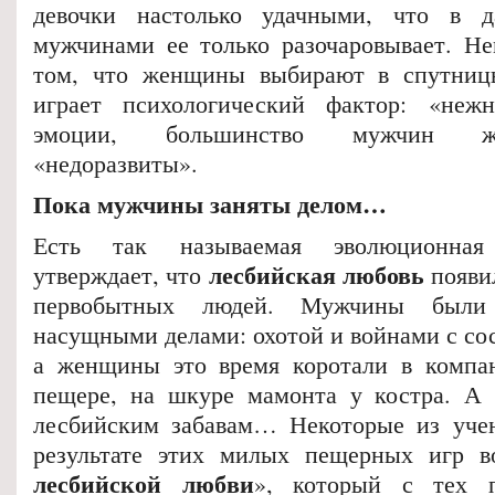
девочки настолько удачными, что в 
мужчинами ее только разочаровывает. Н
том, что женщины выбирают в спутни
играет психологический фактор: «не
эмоции, большинство мужчин ж
«недоразвиты».
Пока мужчины заняты делом…
Есть так называемая эволюционная
лесбийская любовь
утверждает, что
появил
первобытных людей. Мужчины были
насущными делами: охотой и войнами с со
а женщины это время коротали в компан
пещере, на шкуре мамонта у костра. А 
лесбийским забавам… Некоторые из учен
результате этих милых пещерных игр в
лесбийской любви
», который с тех п