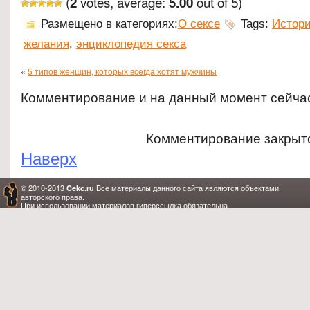
(
votes, average:
out of 5)
2
5.00
Размещено в категориях:
О сексе
Tags:
Истори
желания
,
энциклопедия секса
«
5 типов женщин, которых всегда хотят мужчины
Комментирование и на данный момент сейча
Комментирование закрыт
Наверх
© 2010-2013
Все материалы данного сайта являются объектами
Cekc.ru
авторского права.
При использовании материалов гиперссылка обязательна.