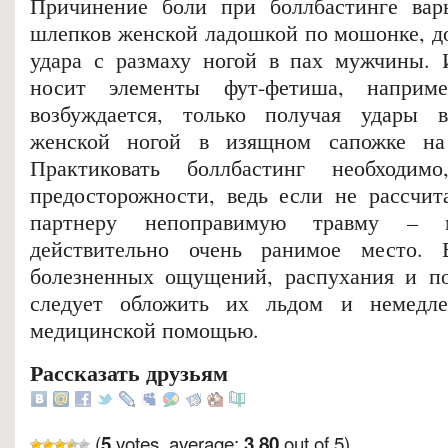
Причинение боли при боллбастинге варь
шлепков женской ладошкой по мошонке, до
удара с размаху ногой в пах мужчины. 
носит элементы фут-фетиша, наприм
возбуждается, только получая удары 
женской ногой в изящном сапожке на
Практиковать боллбастинг необходим
предосторожности, ведь если не рассчит
партнеру непоправимую травму – 
действительно очень ранимое место.
болезненных ощущений, распухания и по
следует обложить их льдом и немедле
медицинской помощью.
Рассказать друзьям
(
votes, average:
out of 5)
5
3.80