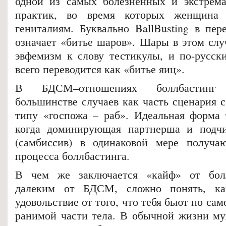
одной из самых болезненных и экстрема
практик, во время которых женщина
гениталиям. Буквально BallBusting в пер
означает «битье шаров». Шары в этом слу
эвфемизм к слову тестикулы, и по-русск
всего переводится как «битье яиц».
В БДСМ–отношениях боллбастинг 
большинстве случаев как часть сценария 
типу «госпожа – раб». Идеальная форма
когда доминирующая партнерша и подч
(самбиссив) в одинаковой мере получаю
процесса боллбастинга.
В чем же заключается «кайф» от бол
далеким от БДСМ, сложно понять, ка
удовольствие от того, что тебя бьют по са
ранимой части тела. В обычной жизни м