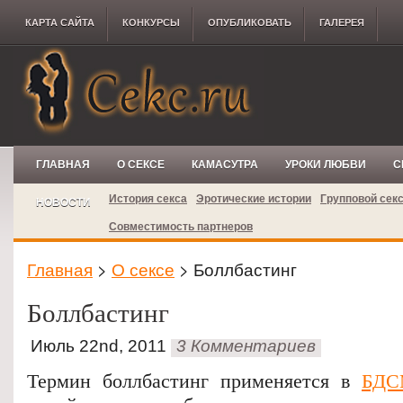
КАРТА САЙТА
КОНКУРCЫ
ОПУБЛИКОВАТЬ
ГАЛЕРЕЯ
ГЛАВНАЯ
О СЕКСЕ
КАМАСУТРА
УРОКИ ЛЮБВИ
С
История секса
Эротические истории
Групповой сек
НОВОСТИ
Совместимость партнеров
Главная
>
О сексе
> Боллбастинг
Боллбастинг
Июль 22nd, 2011
3 Комментариев
Термин боллбастинг применяется в
БД