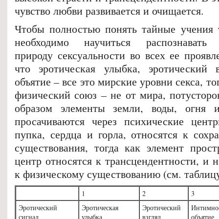
чувство любви развивается и очищается.
Чтобы полностью понять тайные учения 
необходимо научиться распознавать 
природу сексуальности во всех ее проявл
что эротическая улыбка, эротический 
объятие – все это мирские уровни секса, т
физический союз – не от мира, потустор
образом элементы земли, воды, огня и
просачиваются через психические центр
пупка, сердца и горла, относятся к сохр
существования, тогда как элемент прост
центр относятся к трансцендентности, и 
к физическому существованию (см. таблицу
1
2
3
Эротический
Эротическая
Эротический
Интимно
сигнал
улыбка
взгляд
объятие