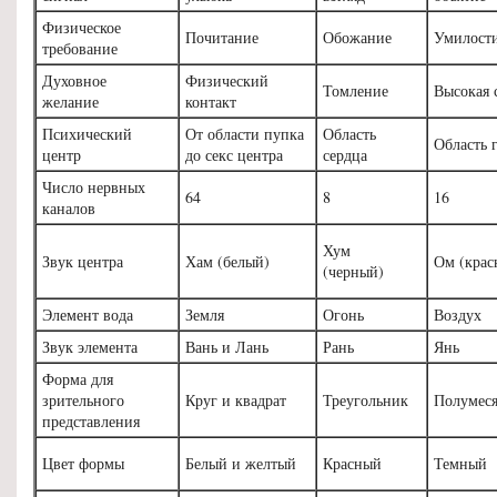
Физическое
Почитание
Обожание
Умилост
требование
Духовное
Физический
Томление
Высокая 
желание
контакт
Психический
От области пупка
Область
Область 
центр
до секс центра
сердца
Число нервных
64
8
16
каналов
Хум
Звук центра
Хам (белый)
Ом (крас
(черный)
Элемент вода
Земля
Огонь
Воздух
Звук элемента
Вань и Лань
Рань
Янь
Форма для
зрительного
Круг и квадрат
Треугольник
Полумес
представления
Цвет формы
Белый и желтый
Красный
Темный