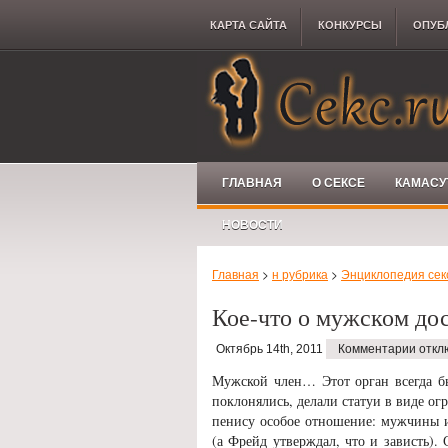
КАРТА САЙТА
КОНКУРCЫ
ОПУБ
ГЛАВНАЯ
О СЕКСЕ
КАМАСУ
НОВОСТИ
Главная
>
н рубрика
>
Энциклопедия сек
Кое-что о мужском до
Октябрь 14th, 2011
Комментарии откл
Мужской член… Этот орган всегда бы
поклонялись, делали статуи в виде о
пенису особое отношение: мужчины 
(а Фрейд утверждал, что и зависть).