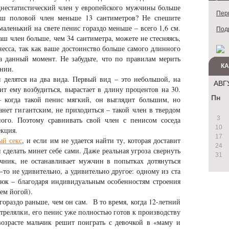
реднестатистический член у европейского мужчины больше
Перв
аш половой член меньше 13 сантиметров? Не спешите
маленький на свете пенис гораздо меньше – всего 1,6 см.
Под
ваш член больше, чем 34 сантиметра, можете не стесняясь,
несса, так как ваше достоинство больше самого длинного
а данный момент. Не забудьте, что по правилам мерить
К
янии.
делятся на два вида. Первый вид – это небольшой, на
АВГ
оит ему возбудиться, вырастает в длину процентов на 30.
Пн
 когда такой пенис мягкий, он выглядит большим, но
анет гигантским, не приходиться – такой член в твердом
3
ого. Поэтому сравнивать свой член с пенисом соседа
10
екция.
17
ый секс
, и если им не удается найти ту, которая доставит
24
 сделать минет себе сами. Даже реальная угроза свернуть
31
чник, не останавливает мужчин в попытках дотянуться
-то не удивительно, а удивительно другое: одному из ста
трюк – благодаря индивидуальным особенностям строения
ем йогой).
ораздо раньше, чем он сам. В то время, когда 12-летний
стрелялки, его пенис уже полностью готов к производству
озрасте мальчик решит поиграть с девочкой в «маму и