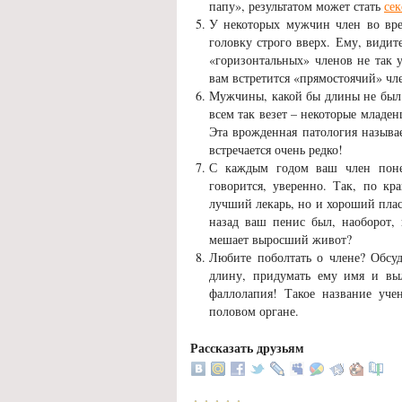
папу», результатом может стать
се
У некоторых мужчин член во врем
головку строго вверх. Ему, видит
«горизонтальных» членов не так 
вам встретится «прямостоячий» чл
Мужчины, какой бы длины не был в
всем так везет – некоторые младе
Эта врожденная патология называ
встречается очень редко!
С каждым годом ваш член понем
говорится, уверенно. Так, по кр
лучший лекарь, но и хороший плас
назад ваш пенис был, наоборот, 
мешает выросший живот?
Любите поболтать о члене? Обсуд
длину, придумать ему имя и вы
фаллолапия! Такое название уч
половом органе.
Рассказать друзьям