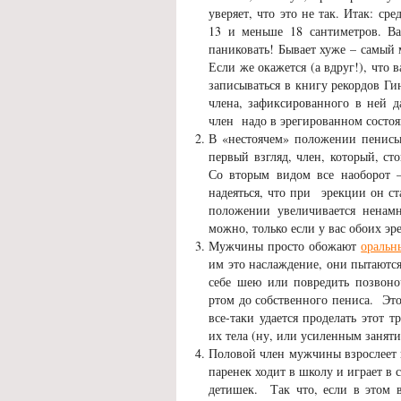
уверяет, что это не так. Итак: с
13 и меньше 18 сантиметров. В
паниковать! Бывает хуже – самый 
Если же окажется (а вдруг!), что 
записываться в книгу рекордов Ги
члена, зафиксированного в ней д
член надо в эрегированном состо
В «нестоячем» положении пенисы 
первый взгляд, член, который, ст
Со вторым видом все наоборот –
надеяться, что при эрекции он ст
положении увеличивается ненамн
можно, только если у вас обоих эр
Мужчины просто обожают
оральн
им это наслаждение, они пытаются
себе шею или повредить позвоно
ртом до собственного пениса. Это
все-таки удается проделать этот 
их тела (ну, или усиленным заняти
Половой член мужчины взрослеет г
паренек ходит в школу и играет в 
детишек. Так что, если в этом в