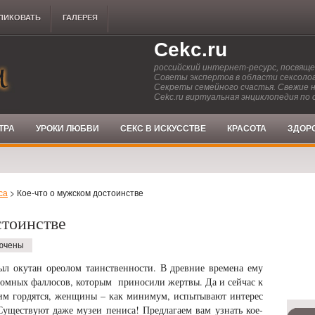
ЛИКОВАТЬ
ГАЛЕРЕЯ
Cekc.ru
российский интернет-ресурс, посвящ
Советы экспертов в области сексолог
Секреты семейного счастья. Свежие 
Cekc.ru виртуальная энциклопедия по 
ТРА
УРОКИ ЛЮБВИ
СЕКС В ИСКУССТВЕ
КРАСОТА
ЗДОР
са
> Кое-что о мужском достоинстве
стоинстве
ючены
л окутан ореолом таинственности. В древние времена ему
громных фаллосов, которым приносили жертвы. Да и сейчас к
им гордятся, женщины – как минимум, испытывают интерес
 Существуют даже музеи пениса! Предлагаем вам узнать кое-