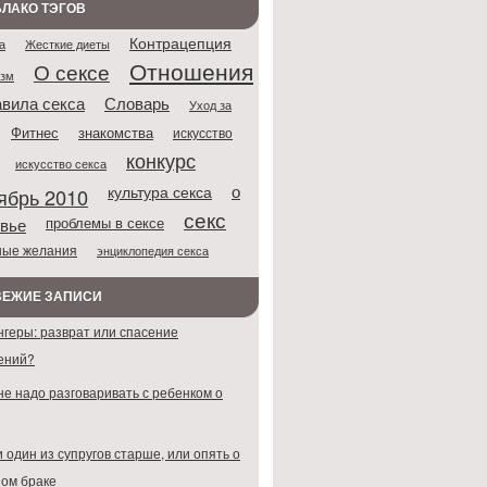
ЛАКО ТЭГОВ
Контрацепция
Жесткие диеты
а
Отношения
О сексе
азм
Словарь
вила секса
Уход за
Фитнес
знакомства
искусство
конкурс
искусство секса
о
культура секса
ябрь 2010
секс
проблемы в сексе
вье
ные желания
энциклопедия секса
ВЕЖИЕ ЗАПИСИ
нгеры: разврат или спасение
ений?
не надо разговаривать с ребенком о
 один из супругов старше, или опять о
ом браке