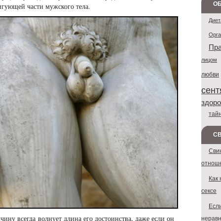
ОБ
гующей части мужского тела.
Диет
Орг
Пра
лицом
любви
сент
здоро
тай
С
Сви
отнош
Как 
сексе
Если
чину всегда волнует длина его достоинства, даже если он
неравн