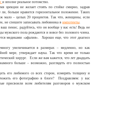
кс
и вполне реальное потомство.
я эрекции не желает стоять по стойке смирно, задрав
е ли, больше нравится горизонтальное положение. Таких
уж мало – целых 20 процентов. Так что, женщины, если
ен, не спешите записывать любовника в
импотенты
.
аш пенис, радуйтесь, что он вообще у вас есть! Ведь не
нцы мужского пола рождаются и вовсе без полового члена.
ется медиками «афалия». Хорошо еще, что этот диагноз
ногу увеличивается в размерах – медленно, но как
айней мере, утверждает наука. Так что время не только
тический хирург. Если же вам кажется, что лет двадцать
намного больше – возможно, разглядеть его полностью
ить его любимого со всех сторон, измерять толщину и
ложить его фотографию в блоге? Поздравляем: у вас
еные присвоили всем любителям разговоров о мужском