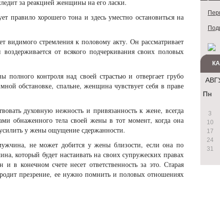
 следит за реакцией женщины на его ласки.
Перв
ет правило хорошего тона и здесь уместно остановиться на
Под
ет видимого стремления к половому акту. Он рассматривает
и воздерживается от всякого подчеркивания своих половых
К
 полного контроля над своей страстью и отвергает грубо
АВГ
ной обстановке, спальне, женщина чувствует себя в праве
Пн
твовать духовную нежность и привязанность к жене, всегда
3
зами обнаженного тела своей жены в тот момент, когда она
10
 усилить у жены ощущение сдержанности.
17
24
ужчина, не может добится у жены близости, если она по
31
ина, который будет настаивать на своих супружеских правах
и в конечном счете несет ответственность за это. Старая
ь родит презрение, ее нужно помнить и половых отношениях