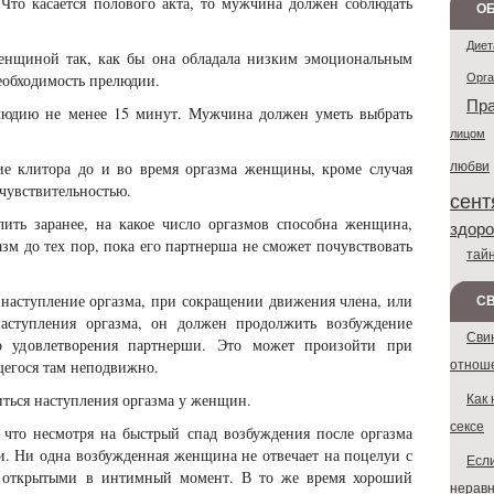
Что касается полового акта, то мужчина должен соблюдать
ОБ
Диет
енщиной так, как бы она обладала низким эмоциональным
Орг
еобходимость прелюдии.
Пра
людию не менее 15 минут. Мужчина должен уметь выбрать
лицом
любви
ие клитора до и во время оргазма женщины, кроме случая
чувствительностью.
сент
елить заранее, на какое число оргазмов способна женщина,
здоро
зм до тех пор, пока его партнерша не сможет почувствовать
тай
 наступление оргазма, при сокращении движения члена, или
С
аступления оргазма, он должен продолжить возбуждение
Сви
о удовлетворения партнерши. Это может произойти при
отнош
щегося там неподвижно.
Как 
ться наступления оргазма у женщин.
сексе
, что несмотря на быстрый спад возбуждения после оргазма
и. Ни одна возбужденная женщина не отвечает на поцелуи с
Если
 открытыми в интимный момент. В то же время хороший
неравн