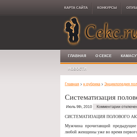
КАРТА САЙТА
КОНКУРCЫ
ОПУБ
ГЛАВНАЯ
О СЕКСЕ
КАМАСУ
НОВОСТИ
Главная
>
н рубрика
>
Энциклопедия пол
Систематизация полов
Июль 9th, 2010
Комментарии отключе
СИСТЕМАТИЗАЦИЯ ПОЛОВОГО АК
Мужчина прочитавщий предыдущие г
любой женщины уже во время первого 