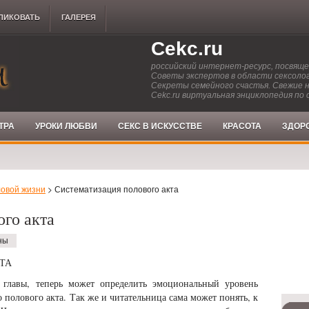
ЛИКОВАТЬ
ГАЛЕРЕЯ
Cekc.ru
российский интернет-ресурс, посвящ
Советы экспертов в области сексолог
Секреты семейного счастья. Свежие 
Cekc.ru виртуальная энциклопедия по 
ТРА
УРОКИ ЛЮБВИ
СЕКС В ИСКУССТВЕ
КРАСОТА
ЗДОР
овой жизни
> Систематизация полового акта
ого акта
ны
ТА
лавы, теперь может определить эмоциональный уровень
полового акта. Так же и читательница сама может понять, к