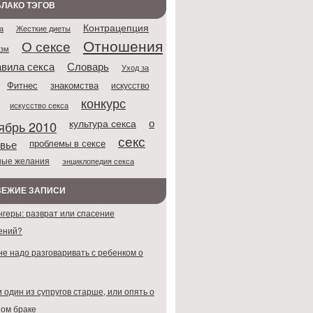
ЛАКО ТЭГОВ
Контрацепция
Жесткие диеты
а
Отношения
О сексе
азм
Словарь
вила секса
Уход за
Фитнес
знакомства
искусство
конкурс
искусство секса
о
культура секса
ябрь 2010
секс
проблемы в сексе
вье
ные желания
энциклопедия секса
ВЕЖИЕ ЗАПИСИ
нгеры: разврат или спасение
ений?
не надо разговаривать с ребенком о
 один из супругов старше, или опять о
ом браке