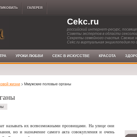
ЛИКОВАТЬ
ГАЛЕРЕЯ
Cekc.ru
российский интернет-ресурс, посвящ
Советы экспертов в области сексолог
Секреты семейного счастья. Свежие 
Cekc.ru виртуальная энциклопедия по 
ТРА
УРОКИ ЛЮБВИ
СЕКС В ИСКУССТВЕ
КРАСОТА
ЗДОР
овой жизни
> Ммужские половые органы
ганы
ны
 учат называть их всевозможными прозвищами. На улице они
вания, но и назначение самого акта совокупления и очень