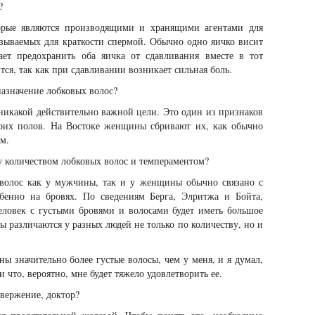
?
торые являются производящими и хранящими агентами для
азываемых для краткости спермой. Обычно одно яичко висит
ает предохранить оба яичка от сдавливания вместе в тот
тся, так как при сдавливании возникает сильная боль.
назначение лобковых волос?
никакой действительно важной цели. Это один из признаков
оих полов. На Востоке женщины сбривают их, как обычно
м.
ду количеством лобковых волос и темпераментом?
 волос как у мужчины, так и у женщины обычно связано с
обенно на бровях. По сведениям Берга, Элритжа и Бойта,
еловек с густыми бровями и волосами будет иметь большое
ы различаются у разных людей не только по количеству, но и
ны значительно более густые волосы, чем у меня, и я думал,
 и что, вероятно, мне будет тяжело удовлетворить ее.
вержение, доктор?