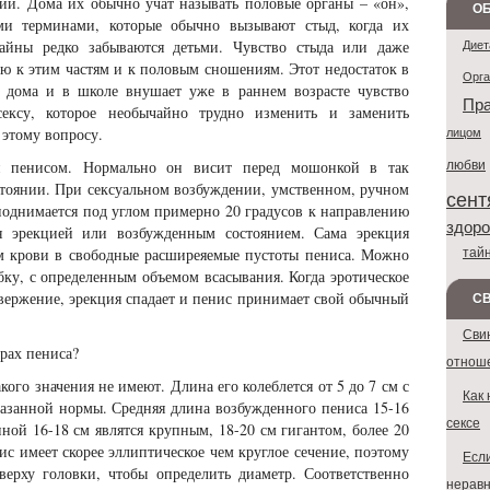
й. Дома их обычно учат называть половые органы – «он»,
ОБ
ми терминами, которые обычно вызывают стыд, когда их
тайны редко забываются детьми. Чувство стыда или даже
Диет
ю к этим частям и к половым сношениям. Этот недостаток в
Орг
 дома и в школе внушает уже в раннем возрасте чувство
Пра
ексу, которое необычайно трудно изменить и заменить
этому вопросу.
лицом
любви
я пенисом. Нормально он висит перед мошонкой в так
тоянии. При сексуальном возбуждении, умственном, ручном
сент
поднимается под углом примерно 20 градусов к направлению
здоро
ся эрекцией или возбужденным состоянием. Сама эрекция
тай
м крови в свободные расширеяемые пустоты пениса. Можно
убку, с определенным объемом всасывания. Когда эротическое
вержение, эрекция спадает и пенис принимает свой обычный
С
Сви
рах пениса?
отнош
кого значения не имеют. Длина его колеблется от 5 до 7 см с
Как 
азанной нормы. Средняя длина возбужденного пениса 15-16
сексе
иной 16-18 см являтся крупным, 18-20 см гигантом, более 20
с имеет скорее эллиптическое чем круглое сечение, поэтому
Если
ерху головки, чтобы определить диаметр. Соответственно
неравн