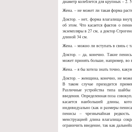
диаметр колеблется для крупных – 2. 5
Жена. – не может ли такая форма раст
Доктор. – нет, форма влагалища внут
об этом. Что касается фактов о пен
экземпляры в 27 см, а доктор Строген
длиной 34 см.
Жена. – можно ли вступать в связь с
Доктор. – да, конечно. Такие пенис
может принять больше, например, во 
Жена. – я бы хотела знать точно, ка
Доктор. – женщина, конечно, не може
В таком случае приходится примен
Различные устройства типа шайбы 
введения. Определенная поза совокуп
касается наибольшей длины, ко
индивидуально (как и размеры пениса
пенисы – чрезвычайная редкость
менструацией длина влагалища сок
ограничить введение, так как дальней