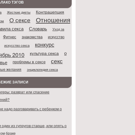
ЛАКО ТЭГОВ
Контрацепция
Жесткие диеты
а
Отношения
О сексе
азм
Словарь
вила секса
Уход за
Фитнес
знакомства
искусство
конкурс
искусство секса
о
культура секса
ябрь 2010
секс
проблемы в сексе
вье
ные желания
энциклопедия секса
ВЕЖИЕ ЗАПИСИ
нгеры: разврат или спасение
ений?
не надо разговаривать с ребенком о
 один из супругов старше, или опять о
ом браке