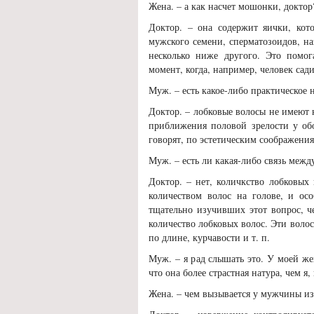
Жена. – а как насчет мошонки, доктор
Доктор. – она содержит яички, ко
мужского семени, сперматозоидов, н
несколько ниже другого. Это помог
момент, когда, например, человек сади
Муж. – есть какое-либо практическое 
Доктор. – лобковые волосы не имеют 
приближения половой зрелости у об
говорят, по эстетическим соображения
Муж. – есть ли какая-либо связь меж
Доктор. – нет, количкство лобковых
количеством волос на голове, и ос
тщательно изучивших этот вопрос, ч
количество лобковых волос. Эти волос
по длине, курчавости и т. п.
Муж. – я рад слышать это. У моей же
что она более страстная натура, чем я,
Жена. – чем вызывается у мужчины из