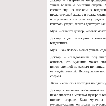
Доктор. – извержение контролируетс
узнать больше о действии спермы. 
состоят еще из нескольких выделе
предстательной железе и только смеш
осущесвляется контроль над предста
контроль утерян, железа действует ка
Муж. – скажите доктор, человек може
Доктор. – да. Бесплодность вызыва
выделениях.
Муж. – как человек может узнать, сод
Доктор. – исследованием под микр
означает, что мужчина может оп
неполноценной по разным причинам. 
ее недейственной. Исследование по
спермы.
Жена. – если семя проходит по одному
Доктор. – это очень любопытный воп
накапливается в мочевом пузыре и вы
нижней стороне. Если мужчина 
мочеиспускания, он может почувств