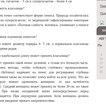
 см, гигантов – 3 см и супергигантов – более 4 см.
Перв
януть влагалище?
Под
ри точно соответствует форме пениса. Природа позаботилась
исах-супергигантах, то медициной зафиксированы некоторые
сон в книге «Половая слабость человека» упоминает о пенисе
К
 таким огромным пенисом?
АВГ
ы имеют диаметр порядка 6. 5 см, а нормальное влагалище
Пн
время родов.
3
кую наибольшую длину может принять влагалище?
10
т принять такой пенис целиком, а только его большую часть.
17
ять методы, чтобы избежать глубокого проникновения.
24
(бублика) надевают на пенис для регулировки глубины
31
ления также не позволяет члену войти на всю длину. Что же
торую можно принимать женщине, то она колеблется
). Средняя женщина может принять не более 20 см, но такие
. При низко опущенной матке непосредственно перед
ращается. При ощущунии давления, боли женщина должна
шее введение чревато неприятностями.