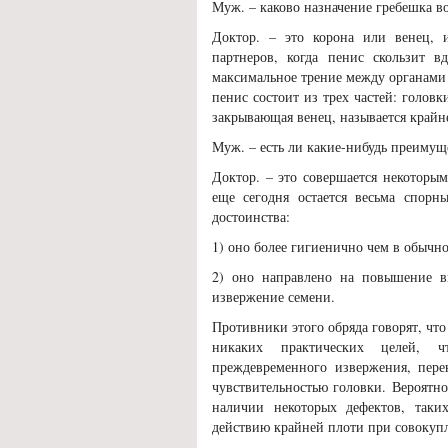
Муж. – каково назначение гребешка в
Доктор. – это корона или венец, 
партнеров, когда пенис скользит в
максимальное трение между органами 
пенис состоит из трех частей: головки
закрывающая венец, называется крайн
Муж. – есть ли какие-нибудь преимущ
Доктор. – это совершается некоторы
еще сегодня остается весьма спор
достоинства:
1) оно более гигиенично чем в обычн
2) оно направлено на повышение в
извержение семени.
Противники этого обряда говорят, что
никаких практических целей, ч
преждевременного извержения, пер
чувствительностью головки. Вероятн
наличии некоторых дефектов, таки
действию крайней плоти при совокуп