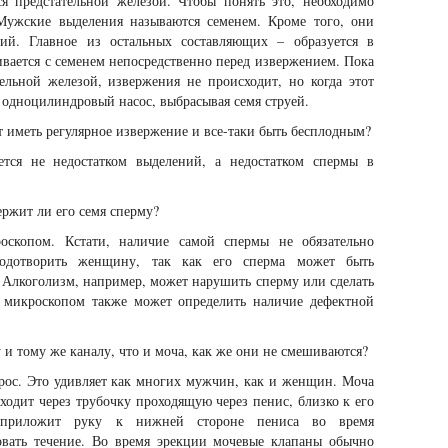
я предстательной железой. Чтобы понять это, необходимо
Мужские выделения называются семенем. Кроме того, они
ний. Главное из остальных составляющих – образуется в
ивается с семенем непосредственно перед извержением. Пока
тельной железой, извержения не происходит, но когда этот
к одноцилиндровый насос, выбрасывая семя струей.
т иметь регулярное извержение и все-таки быть бесплодным?
ется не недостатком выделений, а недостатком спермы в
ержит ли его семя сперму?
оскопом. Кстати, наличие самой спермы не обязательно
лодотворить женщину, так как его сперма может быть
Алкоголизм, например, может нарушить сперму или сделать
д микроскопом также может определить наличие дефектной
 и тому же каналу, что и моча, как же они не смешиваются?
рос. Это удивляет как многих мужчин, как и женщин. Моча
ходит через трубочку проходящую через пенис, близко к его
приложит руку к нижней стороне пениса во время
овать течение. Во время эрекции мочевые клапаны обычно