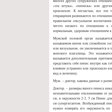
многих других супружеских отношени
«эта штука», «пиписка» или други
произносят. К несчастью, все эти 
отвращения развиваются по отношени
правильном сексуальном воспитании
чегото низкого по отношению к с
нормальным, здоровым отношением к 
Мужской половой орган называетс
называемом вялом или спокойном сос
или визуальном, он увеличивается и 
женского влагалища. Это называет
вызывается дополнительным притоко
представить себе пенис внутри как г
влияние устранено или произошло из
вид и величину.
Муж. – доктор, каковы данные о разме
Доктор. – размеры вялого пениса ника
незначительными отклонениями от ук
см, в окружности 2-2. 5 см Пенис дл
см супергигантом. Возбужденный пени
нужно измерять его окружность по в