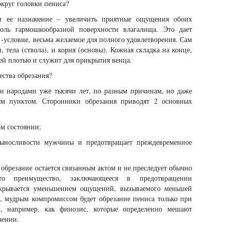
округ головки пениса?
и ее назначение – увеличить приятные ощущения обоих
доль гармошкообразной поверхности влагалища. Это дает
-условие, весьма желаемое для полного удовлетворения. Сам
, тела (ствола), и корня (основы). Кожная складка на конце,
ей плотью и служит для прикрытия венца.
ества обрезания?
ми народами уже тысячи лет, по разным причинам, но даже
ным пунктом. Сторонники обрезания приводят 2 основных
ом состоянии;
ыносливости мужчины и предотвращает преждевременное
 обрезание остается связанным актом и не преследует обычно
то преимущество, заключающееся в предотвращении
екрывается уменьшением ощущений, вызываемого меньшей
о, мудрым компромиссом будет обрезание пениса только при
х, например, как финозис, которые определенно мешают
лении.