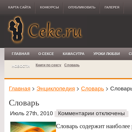
КАРТА САЙТА
КОНКУРCЫ
ОПУБЛИКОВАТЬ
ГАЛЕРЕЯ
ГЛАВНАЯ
О СЕКСЕ
КАМАСУТРА
УРОКИ ЛЮБВИ
С
Книги по сексу
Словарь
НОВОСТИ
Главная
>
Энциклопедия
>
Словарь
> Словар
Словарь
Июль 27th, 2010
Комментарии отключены
Словарь содержит наиболее