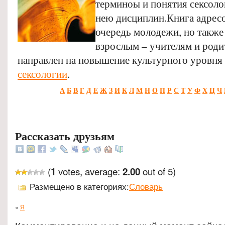
терминоы и понятия сексоло
нею дисциплин.Книга адрес
очередь молодежи, но также 
взрослым – учителям и роди
направлен на повышение культурного уровня 
сексологии
.
А
Б
В
Г
Д
Е
Ж
З
И
К
Л
М
Н
О
П
Р
С
Т
У
Ф
Х
Ц
Ч
Рассказать друзьям
(
votes, average:
out of 5)
1
2.00
Размещено в категориях:
Словарь
«
Я