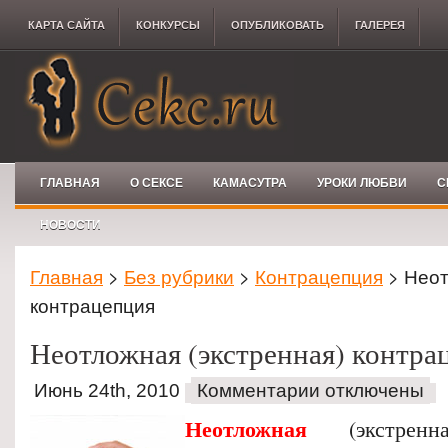
КАРТА САЙТА
КОНКУРCЫ
ОПУБЛИКОВАТЬ
ГАЛЕРЕЯ
ГЛАВНАЯ
О СЕКСЕ
КАМАСУТРА
УРОКИ ЛЮБВИ
С
НОВОСТИ
Главная
>
Без рубрики
>
Контрацепция
> Неот
контрацепция
Неотложная (экстренная) контра
Июнь 24th, 2010
Комментарии отключены
Неотложная
(экстренна